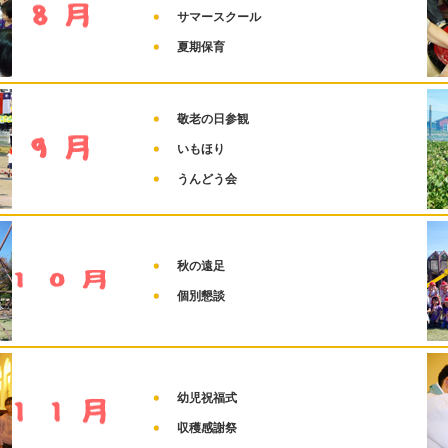
サマースクール
夏期保育
敬老の日参観
いもほり
うんどう会
秋の遠足
個別懇談
幼児祝福式
収穫感謝祭