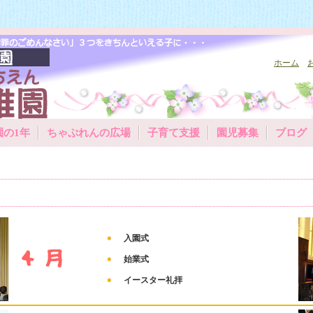
ホーム
園の1年
ちゃぷれんの広場
子育て支援
園児募集
ブログ
入園式
始業式
イースター礼拝