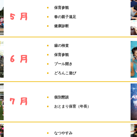
保育参観
春の親子遠足
健康診断
歯の検査
保育参観
プール開き
どろんこ遊び
個別懇談
おとまり保育（年長）
なつやすみ