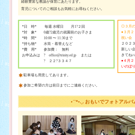
経験豊富な教諭が保育にあたります。
育児についてのご相談もお気軽にお尋ねください。
◎３月
*日 時* 毎週 水曜日 月1?２回
●３月
*対 象* 0歳?2歳児の就園前のお子さま
祝い会
*時 間* 10:00 〜 11:30まで
２０２
*持ち物* 水筒・着替えなど
新しい
*費 用* 参加費： 無料
きてね♪
お申込みは ? office@trinity.ed.jp または
●４月
? ２２?３３４７
いのぼ
駐車場も用意してあります。
参加ご希望の方は前日までにご連絡ください。
•´¨*•.¸. おもいでフォトアルバム .