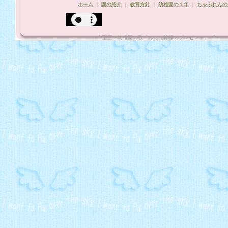
ホーム
｜
園の紹介
｜
教育方針
｜
幼稚園の１年
｜
ちゃぷれんの
*¨`•聖三一幼稚園の歌「みんな神様のプレゼント」"•´¨*