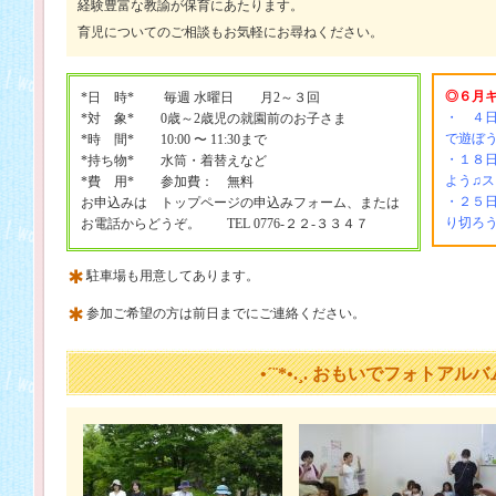
経験豊富な教諭が保育にあたります。
育児についてのご相談もお気軽にお尋ねください。
◎６月
*日 時* 毎週 水曜日 月2～３回
・ ４
*対 象* 0歳～2歳児の就園前のお子さま
で遊ぼ
*時 間* 10:00 〜 11:30まで
・１８
*持ち物* 水筒・着替えなど
よう♫
*費 用* 参加費： 無料
・２５
お申込みは トップページの申込みフォーム、または
り切ろ
お電話からどうぞ。 TEL 0776-２２-３３４７
駐車場も用意してあります。
参加ご希望の方は前日までにご連絡ください。
•´¨*•.¸. おもいでフォトアルバム .