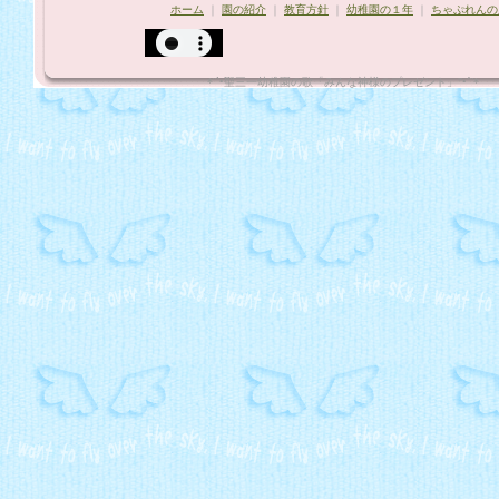
ホーム
｜
園の紹介
｜
教育方針
｜
幼稚園の１年
｜
ちゃぷれんの
*¨`•聖三一幼稚園の歌「みんな神様のプレゼント」"•´¨*