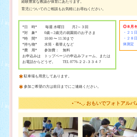
経験豊富な教諭が保育にあたります。
育児についてのご相談もお気軽にお尋ねください。
◎８月
*日 時* 毎週 水曜日 月2～３回
・２１
*対 象* 0歳～2歳児の就園前のお子さま
・２８
*時 間* 10:00 〜 11:30まで
体測定
*持ち物* 水筒・着替えなど
*費 用* 参加費： 無料
お申込みは トップページの申込みフォーム、または
お電話からどうぞ。 TEL 0776-２２-３３４７
駐車場も用意してあります。
参加ご希望の方は前日までにご連絡ください。
•´¨*•.¸. おもいでフォトアルバム .