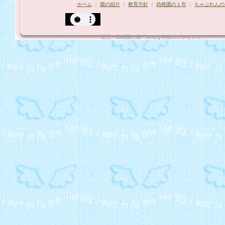
ホーム
｜
園の紹介
｜
教育方針
｜
幼稚園の１年
｜
ちゃぷれんの
*¨`•聖三一幼稚園の歌「みんな神様のプレゼント」"•´¨*