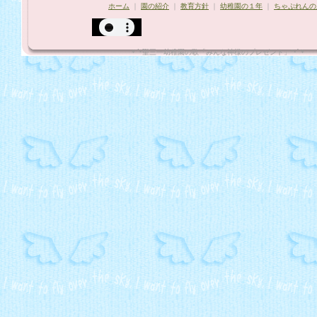
ホーム
｜
園の紹介
｜
教育方針
｜
幼稚園の１年
｜
ちゃぷれんの
*¨`•聖三一幼稚園の歌「みんな神様のプレゼント」"•´¨*