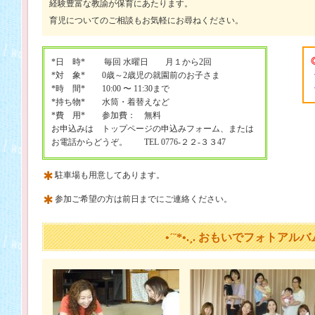
経験豊富な教諭が保育にあたります。
育児についてのご相談もお気軽にお尋ねください。
*日 時* 毎回 水曜日 月１から2回
*対 象* 0歳～2歳児の就園前のお子さま
*時 間* 10:00 〜 11:30まで
*持ち物* 水筒・着替えなど
*費 用* 参加費： 無料
お申込みは トップページの申込みフォーム、または
お電話からどうぞ。 TEL 0776-２２-３３47
駐車場も用意してあります。
参加ご希望の方は前日までにご連絡ください。
•´¨*•.¸. おもいでフォトアルバム .