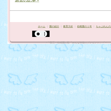
過去の記事 »
ホーム
｜
園の紹介
｜
教育方針
｜
幼稚園の１年
｜
ちゃぷれんの
*¨`•聖三一幼稚園の歌「みんな神様のプレゼント」"•´¨*