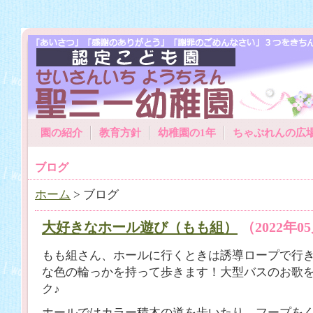
園の紹介
教育方針
幼稚園の1年
ちゃぷれんの広
ブログ
ホーム
> ブログ
大好きなホール遊び（もも組）
（2022年0
もも組さん、ホールに行くときは誘導ロープで行
な色の輪っかを持って歩きます！大型バスのお歌
ク♪
ホールではカラー積木の道を歩いたり、フープを