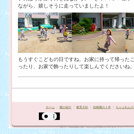
ながら、嬉しそうに走っていましたよ！
もうすぐこどもの日ですね。お家に持って帰った
ったり、お家で飾ったりして楽しんでくださいね
ホーム
｜
園の紹介
｜
教育方針
｜
幼稚園の１年
｜
ちゃぷれんの
*¨`•聖三一幼稚園の歌「みんな神様のプレゼント」"•´¨*