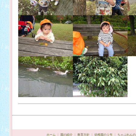
ホーム
｜
園の紹介
｜
教育方針
｜
幼稚園の１年
｜
ちゃぷれんの