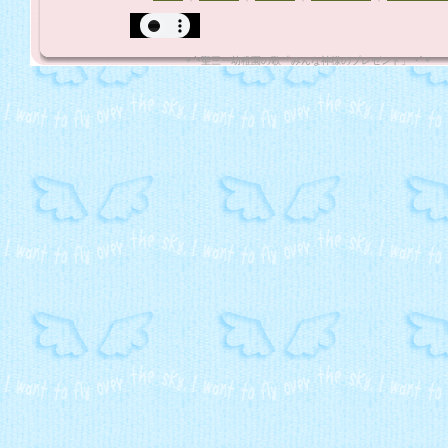
*¨`•聖三一幼稚園の歌「みんな神様のプレゼント」"•´¨*