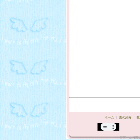
ホーム
｜
園の紹介
｜
教
*¨`•聖三一幼稚