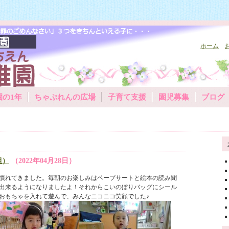
ホーム
園の1年
ちゃぷれんの広場
子育て支援
園児募集
ブログ
組）
（2022年04月28日）
慣れてきました。毎朝のお楽しみはペープサートと絵本の読み聞
出来るようになりましたよ！それからこいのぼりバッグにシール
おもちゃを入れて遊んで、みんなニコニコ笑顔でした♪