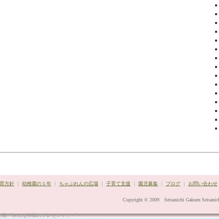
育方針
｜
幼稚園の１年
｜
ちゃぷれんの広場
｜
子育て支援
｜
園児募集
｜
ブログ
｜
お問い合わせ
Copyright © 2009 Seisanichi Gakuen Seisanich
園の歌「みんな神様のプレゼント」"•´¨*