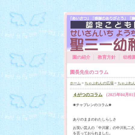
園の紹介
教育方針
幼稚
園長先生のコラム
ホーム
>
ちゃぷれんの広場
>
ちゃぷれ
４がつのコラム
（2025年04月0
❀チャプレンのコラム❀
ありのままのわたしらしさ
お笑い芸人の「中川家」の中川礼二さ
を言っておられました。