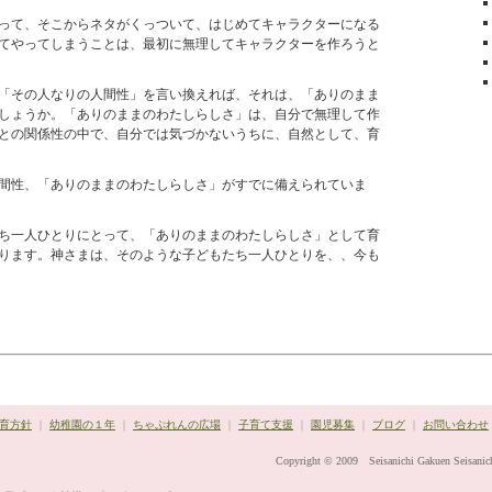
って、そこからネタがくっついて、はじめてキャラクターになる
てやってしまうことは、最初に無理してキャラクターを作ろうと
「その人なりの人間性」を言い換えれば、それは、「ありのまま
しょうか。「ありのままのわたしらしさ」は、自分で無理して作
との関係性の中で、自分では気づかないうちに、自然として、育
間性、「ありのままのわたしらしさ」がすでに備えられていま
ち一人ひとりにとって、「ありのままのわたしらしさ」として育
ります。神さまは、そのような子どもたち一人ひとりを、
、今も
育方針
｜
幼稚園の１年
｜
ちゃぷれんの広場
｜
子育て支援
｜
園児募集
｜
ブログ
｜
お問い合わせ
Copyright © 2009 Seisanichi Gakuen Seisanich