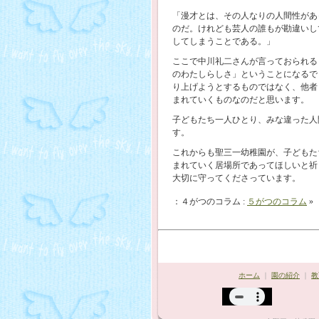
「漫才とは、その人なりの人間性があ
のだ。けれども芸人の誰もが勘違いし
してしまうことである。」
ここで中川礼二さんが言っておられる
のわたしらしさ」ということになるで
り上げようとするものではなく、他者
まれていくものなのだと思います。
子どもたち一人ひとり、みな違った
人
す。
これからも聖三一幼稚園が、子どもた
まれていく居場所であってほしいと祈
大切に守ってくださっています。
：４がつのコラム :
５がつのコラム
»
ホーム
｜
園の紹介
｜
教