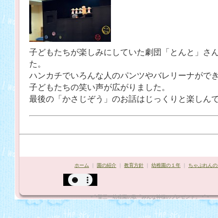
子どもたちが楽しみにしていた劇団「とんと」さ
た。
ハンカチでいろんな人のパンツやバレリーナがで
子どもたちの笑い声が広がりました。
最後の「かさじぞう」のお話はじっくりと楽しん
ホーム
｜
園の紹介
｜
教育方針
｜
幼稚園の１年
｜
ちゃぷれんの
*¨`•聖三一幼稚園の歌「みんな神様のプレゼント」"•´¨*