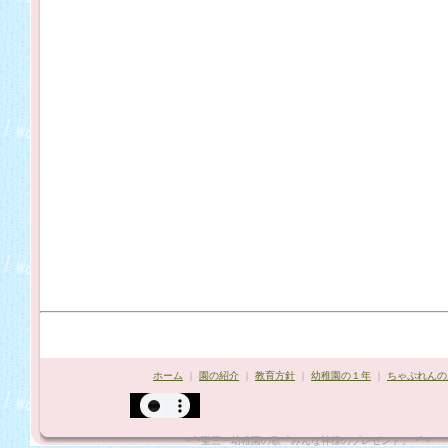
ホーム
｜
園の紹介
｜
教育方針
｜
幼稚園の１年
｜
ちゃぷれんの
*¨`•聖三一幼稚園の歌「みんな神様のプレゼント」"•´¨*