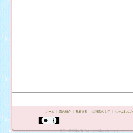
ホーム
｜
園の紹介
｜
教育方針
｜
幼稚園の１年
｜
ちゃぷれんの
*¨`•聖三一幼稚園の歌「みんな神様のプレゼント」"•´¨*