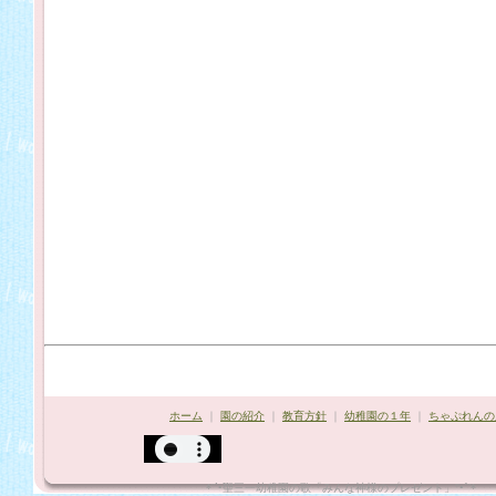
ホーム
｜
園の紹介
｜
教育方針
｜
幼稚園の１年
｜
ちゃぷれんの
*¨`•聖三一幼稚園の歌「みんな神様のプレゼント」"•´¨*