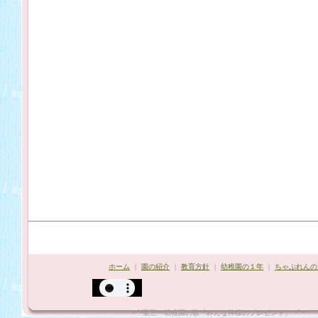
ホーム
｜
園の紹介
｜
教育方針
｜
幼稚園の１年
｜
ちゃぷれんの
*¨`•聖三一幼稚園の歌「みんな神様のプレゼント」"•´¨*